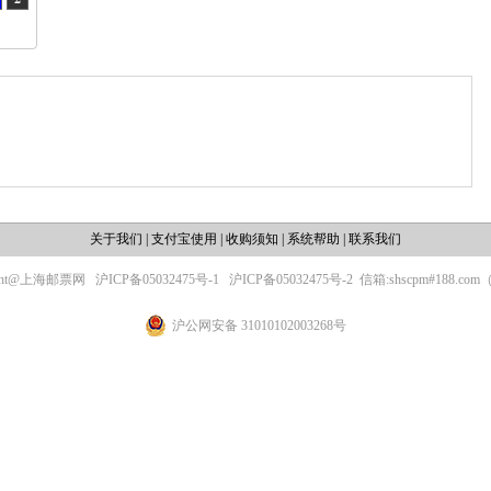
关于我们
|
支付宝使用
|
收购须知
|
系统帮助
|
联系我们
ight@上海邮票网
沪ICP备05032475号-1
沪ICP备05032475号-2
信箱:shscpm#188.c
沪公网安备 31010102003268号