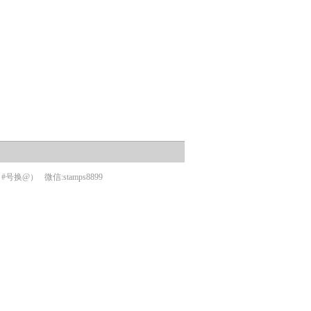
om（#号换@）
微信:stamps8899