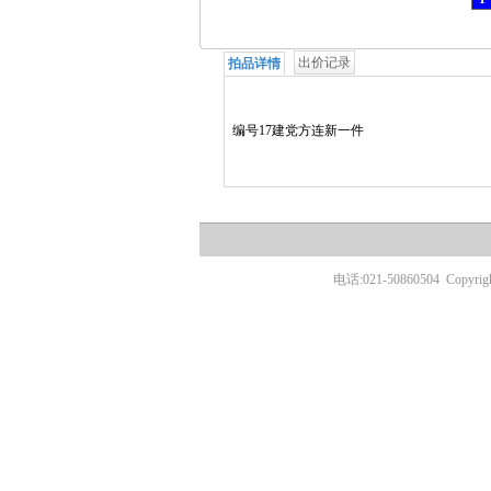
出价记录
拍品详情
编号17建党方连新一件
电话:021-50860504
Copyr