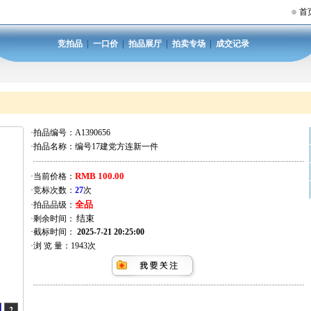
首
竞拍品
|
一口价
|
拍品展厅
|
拍卖专场
|
成交记录
·拍品编号：
A1390656
·拍品名称：
编号17建党方连新一件
RMB 100.00
·当前价格：
·竞标次数：
27
次
全品
·拍品品级：
·剩余时间：
·截标时间：
2025-7-21 20:25:00
·浏 览 量：
1943
次
2